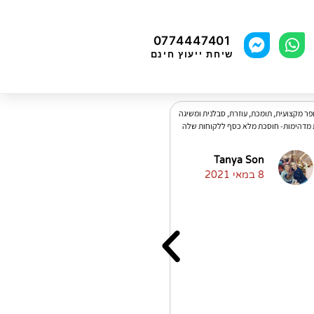
0774447401
שיחת ייעוץ חינם
פר מקצועית, תומכת, עוזרת, סבלנית ומשיגה
У меня были проблемы с получением
 מדהימות- חוסכת מלא כסף ללקוחות שלה
машканты на требуемую сумму, но
агодаря Ирит я приобрела наконец-то
свою собственную квартиру! Очень
Tanya Son
рекомендую, ответственная и
8 במאי 2021
профессиональная!
Elena Kaltageser
21 באוקטובר 2021