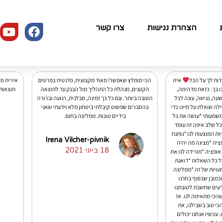
הצהרת נגישות
צרו קשר
דות לך על הכל
איזו
הכי מומלץ שאפשר! מאוד מקצועית, פדנטית בפרטים
אירית סו
ו בך. כזאת מדהימה,
הקטנים, מנהלת כל התהליך מול הבנק עד לתוצאה
תוצאות
עה, נגישה, עונה לכל
הטובה ביותר. וגם כל כך זמינה, סבלנית, רגועה וברורה
לה שואלת על חיינו כדי
בהסברים שפשוט קיבלתי ביטחון מלא וידעתי שאני
משמעותי *עושה את כל
בידיים טובות. ממליצה בחום.
ל שלב איפה זה עומד
ת המוצעות לנו *נותנת
Irena Vilcher-pivnik
פציה *מציגה מה יהיה
18 ביוני 2021
ופציה *מורידה לנו את
ל כל השאלות *דואגת
ויות של זה *ממליצה
וכמובן שבסוף בחרנו
דעים שחשבת לטובתנו
הכי מתאימה לנו. אז
י טוב בשבילנו, את
 עכשיו אנחנו יכולים