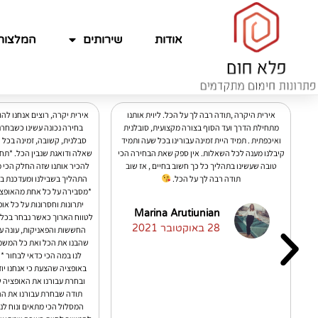
אודות
שירותים
המלצות
אירית היקרה ,תודה רבה לך על הכל. ליוית אותנו
אירית יקרה, רוצים אנחנו להו
מתחילת הדרך ועד הסוף בצורה מקצועית, סובלנית
בחירה נכונה עשינו כשבחרנ
ואיכפתית . תמיד היית זמינה עבורינו בכל שעה ותמיד
סבלנית, קשובה, זמינה בכל ש
к
קיבלנו מענה לכל השאלות. אין ספק שאת הבחירה הכי
שאלה ודואגת שנבין הכל. *תחי
טובה שעשינו בתהליך כל כך חשוב בחיים , אז שוב
להכיר אותנו שזה החלק הכי 
תודה רבה לך על הכל.
התהליך בשבילנו ומעדכנת בכ
де
*מסבירה על כל אחת מהאופציו
יתרונות וחסרונות על כל או
Marina Arutiunian
לטווח הארוך כאשר נבחר בכל א
28 באוקטובר 2021
о
החששות והפאניקות, עונה ע
с
שהבנו את הכל ואת כל המשמע
לנו במה הכי כדאי לבחור *
באופציה שהצעת כי אנחנו יו
ובחרת עבורנו את האופציה ש
п
תודה שבחרת עבורנו את ההכ
המסלול הכי מתאים ונוח לנו.