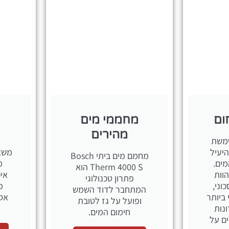
ום
מחממי מים
מהירים
משת
יעיל
משאב
מחמם מים ביתי Bosch
מים.
מ
Therm 4000 S הוא
וות
איכ
פתרון טכנולוגי
וני,
מ
המתחבר לדוד השמש
 ביותר
אסט
ופועל על גז לטובת
נות
חימום המים.
ם על